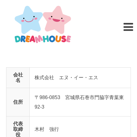
会社
株式会社 エヌ・イー・エス
名
〒986-0853 宮城県石巻市門脇字青葉東
住所
92-3
代表
取締
木村 強行
役