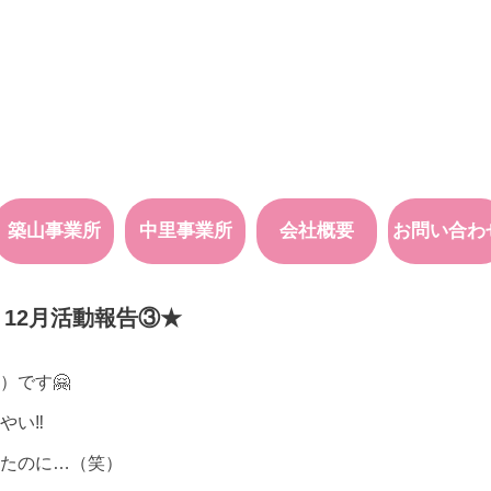
築山事業所
中里事業所
会社概要
お問い合わ
12月活動報告③★
）です🤗
やい‼
たのに…（笑）