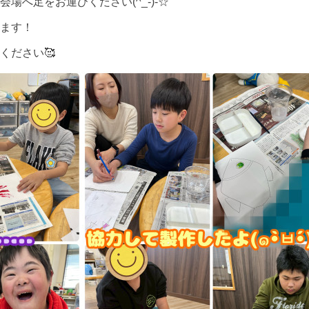
場へ足をお運びください(^_-)-☆
ます！
ください🥰