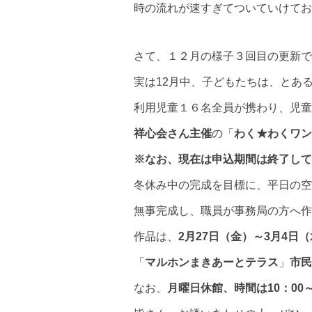
時の流れが速すぎてついていけてお
さて、１２月の様子３回目の更新で
実は12月中、子どもたちは、とあ
利用児童１６名全員が携わり、児童
祥心会さん主催
の
「
わく★わくワン
※なお、現在は申込期間は終了して
冬休み中の完成を目標に、平日の空
無事完成し、職員が事務局の方へ作
作品は、
2月27日（金）～3月4日
「
マルホンまきあーとテラス
」
市民
なお、
月曜日休館、時間は10：00～