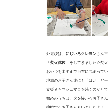
外遊びは、
にじいろクレヨン
さん主
「
焚火体験
」をしてきました☺️焚
おやつを出すまで毛布に包まってい
地域のお子さん達にも「はい、どー
支援者もマシュマロを焼くのがとて
始めのうちは、火を怖がるお子さん
挑戦するお子さんもいましたよ！