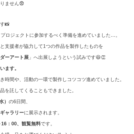
りません😨
す📸
るプロジェクトに参加するべく準備を進めていました…。
と支援者が協力して1つの作品を製作したものを
ダーアート展
」へ出展しようという試みです😆👏
います。
き時間や、活動の一環で製作し
コツコツ進めていました。
品を託してくることもできました。
（水）
の6日間、
ギャラリー
に
展示されます。
16：00、観覧無料
です。